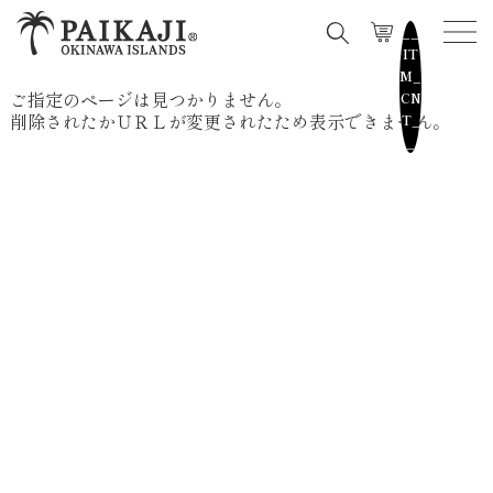
__
IT
M_
ご指定のページは見つかりません。
CN
削除されたかＵＲＬが変更されたため表示できません。
T_
_