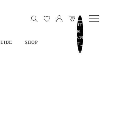
__
IT
M_
CN
UIDE
SHOP
T_
_