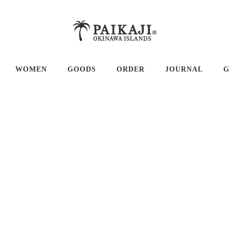
WOMEN
GOODS
ORDER
JOURNAL
G
シャツ 半袖
ドレス＆チュニック
ゴルフグッズ
シャツ 長袖
Tシャツ＆ポロシャツ
バッグ
ツ＆ポロシャツ
ボトム
小物・アクセサリー