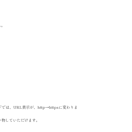
ん。
では、URL表示が、http→httpsに変わりま
い物していただけます。