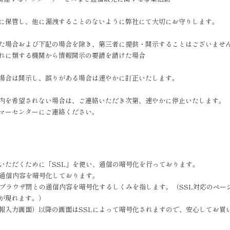
に保管し、他に漏洩することのないように弊社にて大切にお守りします。
た場合および下記の場合を除き、第三者に提供・開示することはございませ
れに類する機関から情報開示の要請を請けた場合
場合は開示し、誤りがある場合は速やかに訂正いたします。
内を希望されない場合は、ご連絡いただき次第、速やかに停止いたします。
マーセンターにご連絡ください。
いただくために「SSL」を使い、通信の暗号化を行っております。
、通信内容を暗号化しております。
は、サーバとブラウザ間との通信内容を暗号化するしくみを指します。（SSL対応のページ
が現れます。）
報入力画面）以降の画面はSSLによって暗号化されますので、安心してお買