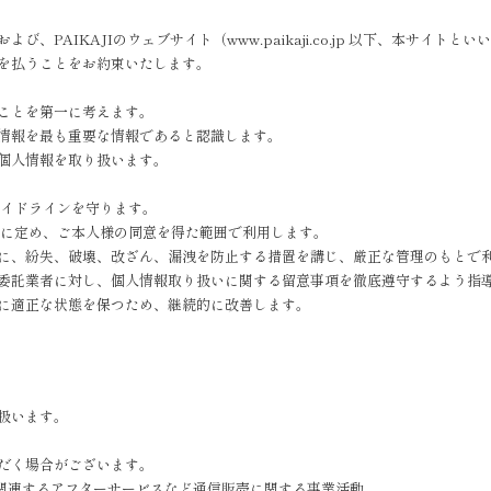
よび、PAIKAJIのウェブサイト（
www.paikaji.co.jp
以下、本サイトといい
を払うことをお約束いたします。
ことを第一に考えます。
情報を最も重要な情報であると認識します。
個人情報を取り扱います。
ガイドラインを守ります。
確に定め、ご本人様の同意を得た範囲で利用します。
に、紛失、破壊、改ざん、漏洩を防止する措置を講じ、厳正な管理のもとで
委託業者に対し、個人情報取り扱いに関する留意事項を徹底遵守するよう指
に適正な状態を保つため、継続的に改善します。
扱います。
だく場合がございます。
関連するアフターサービスなど通信販売に関する事業活動