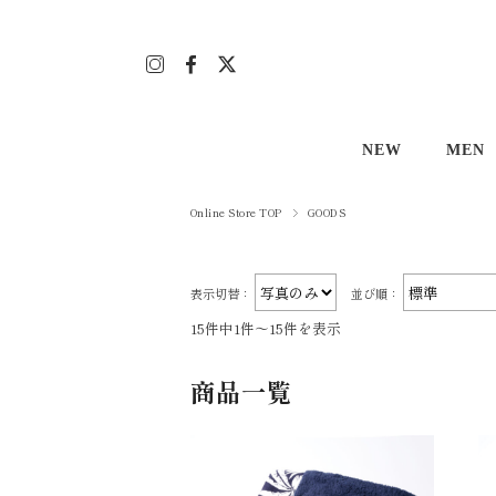
NEW
MEN
Men's
アロハ
Online Store TOP
GOODS
Lady's
アロハ
表示切替：
並び順：
その他
Tシャ
15件中1件～15件を表示
ボトム
商品一覧