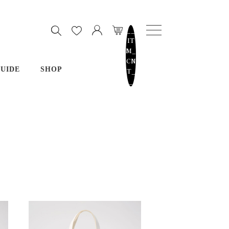
__
IT
M_
CN
UIDE
SHOP
T_
_