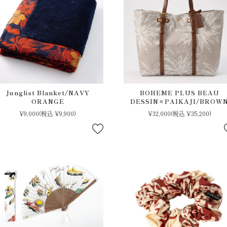
Junglist Blanket/NAVY
BOHEME PLUS BEAU
ORANGE
DESSIN×PAIKAJI/BROW
¥9,000
(税込 ¥9,900)
¥32,000
(税込 ¥35,200)