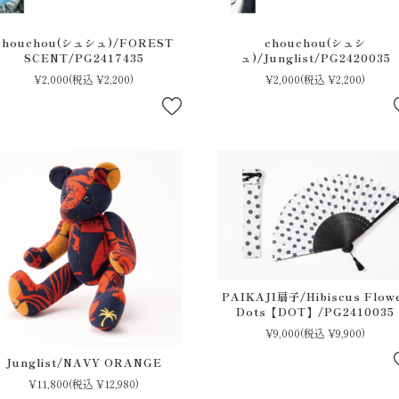
chouchou(シュシュ)/FOREST
chouchou(シュシ
SCENT/PG2417435
ュ)/Junglist/PG2420035
¥2,000
(税込 ¥2,200)
¥2,000
(税込 ¥2,200)
PAIKAJI扇子/Hibiscus Flow
Dots【DOT】/PG2410035
¥9,000
(税込 ¥9,900)
Junglist/NAVY ORANGE
検 索
¥11,800
(税込 ¥12,980)