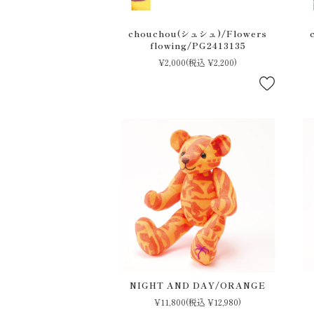
chouchou(シュシュ)/Flowers
flowing/PG2413135
¥2,000
(税込 ¥2,200)
NIGHT AND DAY/ORANGE
¥11,800
(税込 ¥12,980)