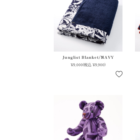
Junglist Blanket/NAVY
¥9,000
(税込 ¥9,900)