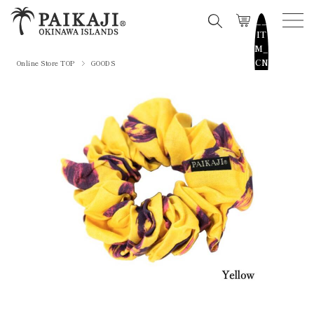
__
IT
M_
CN
Online Store TOP
GOODS
T_
_