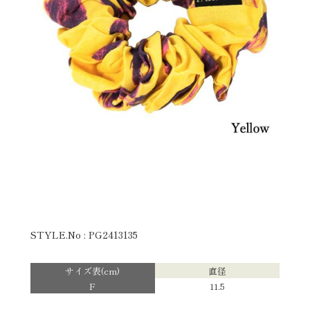
STYLE.No : PG2413135
サイズ表(cm)
直径
F
11.5