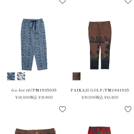
Go for it!/PM1935035
PAIKAJI GOLF/PM1941035
¥18,000
(税込 ¥19,800)
¥39,500
(税込 ¥43,450)