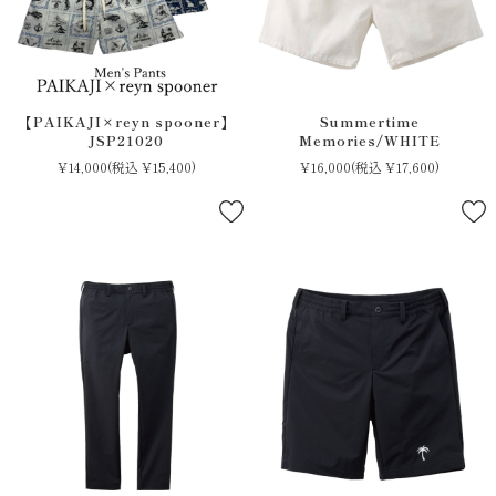
【PAIKAJI×reyn spooner】
Summertime
JSP21020
Memories/WHITE
¥14,000
(税込 ¥15,400)
¥16,000
(税込 ¥17,600)
閉じる