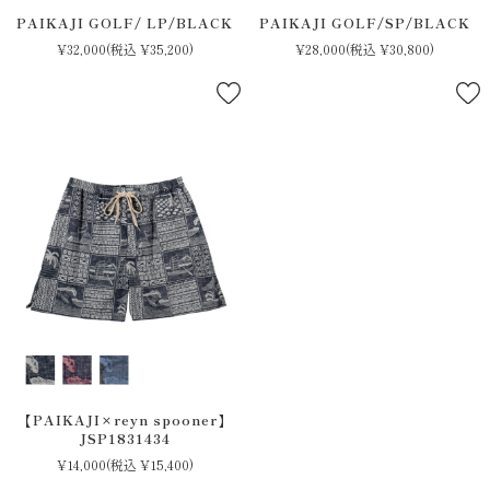
PAIKAJI GOLF/ LP/BLACK
PAIKAJI GOLF/SP/BLACK
検 索
¥32,000
(税込 ¥35,200)
¥28,000
(税込 ¥30,800)
【PAIKAJI×reyn spooner】
JSP1831434
¥14,000
(税込 ¥15,400)