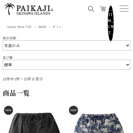
__
IT
M_
CN
Online Store TOP
MEN
ボトム
T_
表示切替：
_
並び順：
15件中1件～15件を表示
商品一覧