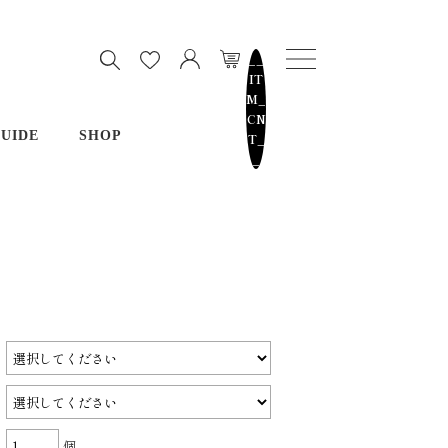
__
IT
M_
CN
UIDE
SHOP
T_
_
個