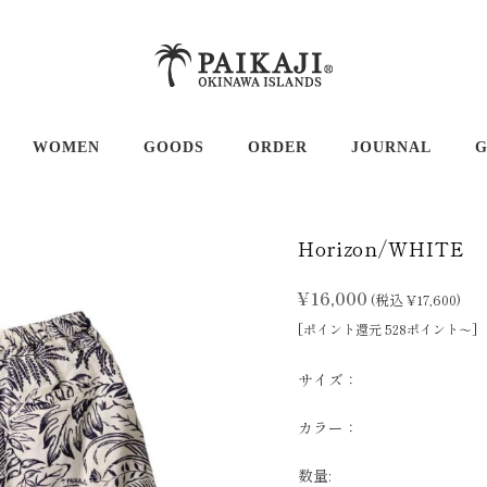
WOMEN
GOODS
ORDER
JOURNAL
G
シャツ 半袖
ドレス＆チュニック
ゴルフグッズ
Horizon/WHITE
シャツ 長袖
Tシャツ＆ポロシャツ
バッグ
¥16,000
ツ＆ポロシャツ
ボトム
小物・アクセサリー
(税込 ¥17,600)
[ポイント還元 528ポイント～]
サイズ：
カラー：
数量: