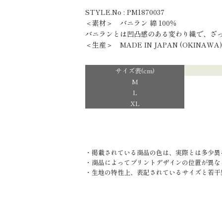
STYLE.No : PM1870037
＜素材＞ バニラン 綿 100％
バニランとは凹凸感のある変わり織で、ざ
＜生産＞ MADE IN JAPAN (OKINAWA)
サイズ表(cm)
M
L
XL
・掲載されている商品の色は、実際とは多少異
・商品によってプリントデザインの位置が異な
・生地の特性上、表記されているサイズと若干