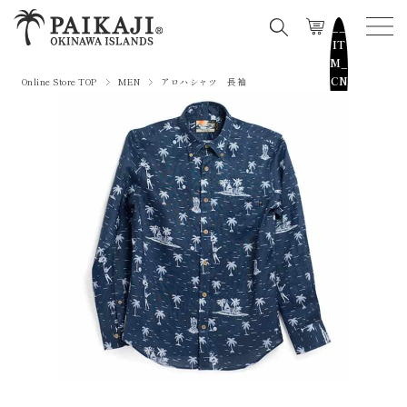
__
IT
M_
CN
Online Store TOP
MEN
アロハシャツ 長袖
T_
_