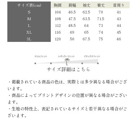
サイズ表(cm)
胸囲
肩幅
袖丈
着丈
首周り
S
104
46.5
62.5
70
41
M
108
47.5
63.5
71.5
43
L
112
48.5
64
73
44
XL
116
49
65
74
45
3L
120
50
67.5
75
46
サイズ詳細はこちら
・掲載されている商品の色は、実際とは多少異なる場合がござ
います。
・商品によってプリントデザインの位置が異なる場合がござい
ます。
・生地の特性上、表記されているサイズと若干異なる場合がご
ざいます。