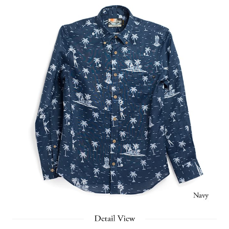
閉じる
検 索