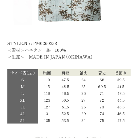
STYLE.No : PM0260238
＜素材＞バニラン 綿 100％
＜生産＞ MADE IN JAPAN (OKINAWA)
サイズ表(cm)
胸囲
肩幅
袖丈
着丈
首回り
S
110
47.5
24
68
39.5
M
115
48.5
25
69.5
41.5
L
119
49.5
26
71
43.5
XL
123
50.5
27
72
44.5
3L
127
51.5
28
73
45.5
4L
131
52.5
29
74
46.5
5L
135
53.5
30
75
47.5