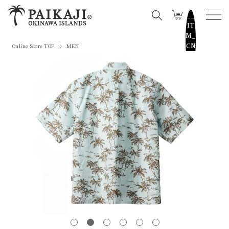
__
IT
M_
CN
Online Store TOP
MEN
T_
_