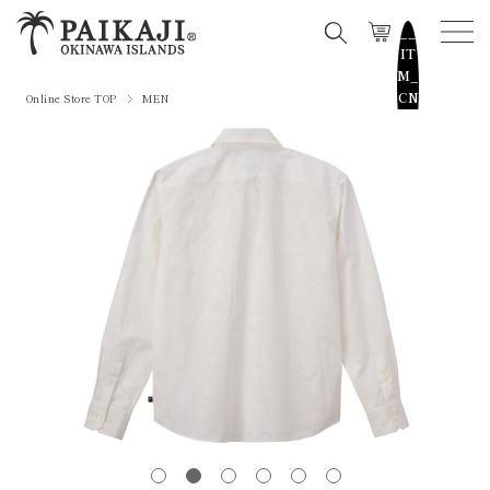
__
IT
M_
CN
Online Store TOP
MEN
T_
_