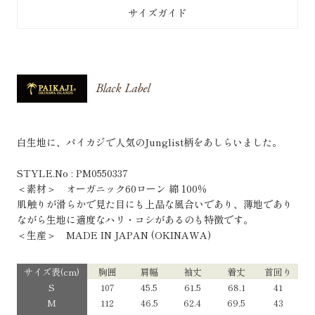
サイズガイド
白生地に、パイカジで人気のJunglist柄をあしらいました。
STYLE.No : PM0550337
＜素材＞ オーガニック60ローン 綿 100％
肌触りが滑らかで見た目にも上品な風合いであり、薄地であり
ながら生地に適度なハリ・コシがあるのも特徴です。
＜生産＞ MADE IN JAPAN (OKINAWA)
サイズ表(cm)
胸囲
肩幅
袖丈
着丈
首回り
S
107
45.5
61.5
68.1
41
M
112
46.5
62.4
69.5
43