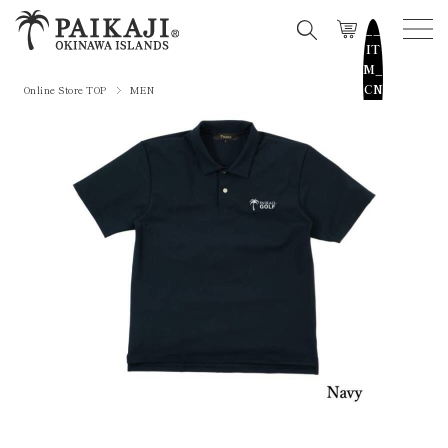
__
IT
M_
CN
Online Store TOP
MEN
T_
_