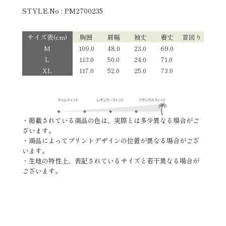
STYLE.No : PM2700235
サイズ表(cm)
胸囲
肩幅
袖丈
着丈
首回り
M
109.0
48.0
23.0
69.0
L
113.0
50.0
24.0
71.0
XL
117.0
52.0
25.0
73.0
・掲載されている商品の色は、実際とは多少異なる場合がご
ざいます。
・商品によってプリントデザインの位置が異なる場合がござ
います。
・生地の特性上、表記されているサイズと若干異なる場合が
ございます。