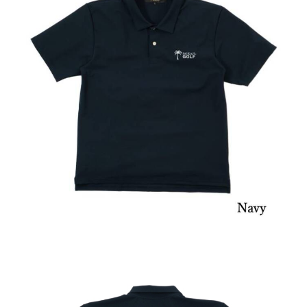
閉じる
検 索